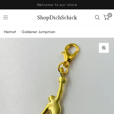
Welcome to our store
0
ShopDichSchick
Heimat
/
Goldener Jumpman