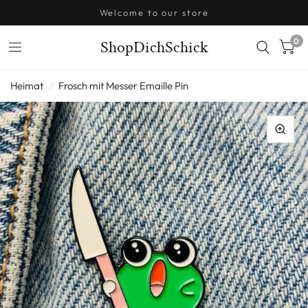
Welcome to our store
0
ShopDichSchick
Heimat
/
Frosch mit Messer Emaille Pin